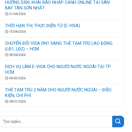
HƯỚNG DẪN: KHAI BÁO NHẬP CẢNH ONLINE TẠI SÂN
BAY TÂN SƠN NHẤT
21/04/2026
THỜI HẠN THỊ THỰC ĐIỆN TỬ (E-VISA)
15/04/2026
CHUYỂN ĐỔI VISA DN1 SANG THẺ TẠM TRÚ LAO ĐỘNG
(LĐ1, LĐ2) – HCM
09/04/2026
DỊCH VỤ LÀM E-VISA CHO NGƯỜI NƯỚC NGOÀI TẠI TP
HCM
04/02/2026
THẺ TẠM TRÚ 2 NĂM CHO NGƯỜI NƯỚC NGOÀI – ĐIỀU
KIỆN, CHI PHÍ
28/01/2026