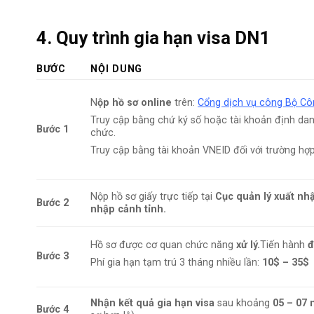
4. Quy trình gia hạn visa DN1
BƯỚC
NỘI DUNG
N
ộp hồ sơ online
trên:
Cổng dịch vụ công Bộ Cô
Truy cập bằng chứ ký số hoặc tài khoản định dan
Bước 1
chức.
Truy cập bằng tài khoản VNEID đối với trường hợ
Nộp hồ sơ giấy trực tiếp tại
Cục quản lý xuất nh
Bước 2
nhập cảnh tỉnh.
Hồ sơ được cơ quan chức năng
xử lý.
Tiến hành
đ
Bước 3
Phí gia hạn tạm trú 3 tháng nhiều lần:
10$ – 35$
Nhận kết quả gia hạn visa
sau khoảng
05 – 07 
Bước 4