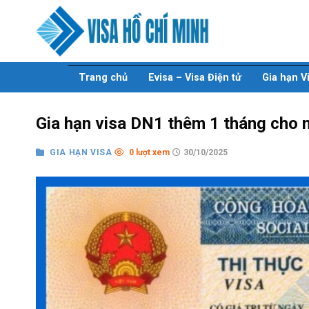
Skip
to
content
Trang chủ
Evisa – Visa Điện tử
Gia hạn V
Gia hạn visa DN1 thêm 1 tháng cho 
GIA HẠN VISA
0 lượt xem
30/10/2025