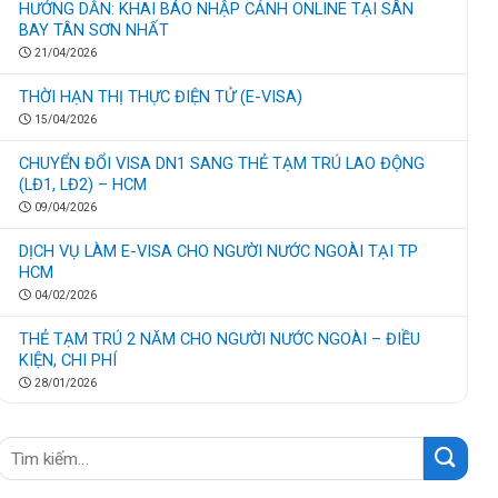
HƯỚNG DẪN: KHAI BÁO NHẬP CẢNH ONLINE TẠI SÂN
BAY TÂN SƠN NHẤT
21/04/2026
THỜI HẠN THỊ THỰC ĐIỆN TỬ (E-VISA)
15/04/2026
CHUYỂN ĐỔI VISA DN1 SANG THẺ TẠM TRÚ LAO ĐỘNG
(LĐ1, LĐ2) – HCM
09/04/2026
DỊCH VỤ LÀM E-VISA CHO NGƯỜI NƯỚC NGOÀI TẠI TP
HCM
04/02/2026
THẺ TẠM TRÚ 2 NĂM CHO NGƯỜI NƯỚC NGOÀI – ĐIỀU
KIỆN, CHI PHÍ
28/01/2026